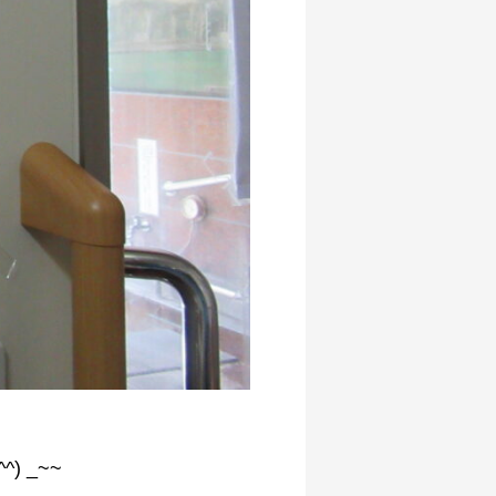
) _~~